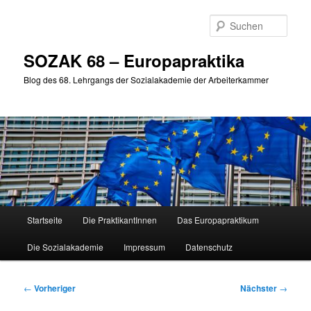
Zum
primären
Such
Inhalt
springen
SOZAK 68 – Europapraktika
Blog des 68. Lehrgangs der Sozialakademie der Arbeiterkammer
Hauptmenü
Startseite
Die PraktikantInnen
Das Europapraktikum
Die Sozialakademie
Impressum
Datenschutz
Beitragsnavigation
←
Vorheriger
Nächster
→