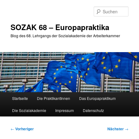
Zum
primären
Such
Inhalt
springen
SOZAK 68 – Europapraktika
Blog des 68. Lehrgangs der Sozialakademie der Arbeiterkammer
Hauptmenü
Startseite
Die PraktikantInnen
Das Europapraktikum
Die Sozialakademie
Impressum
Datenschutz
Beitragsnavigation
←
Vorheriger
Nächster
→