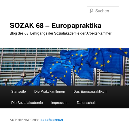
Zum
Zum
primären
sekundären
Such
Inhalt
Inhalt
springen
springen
SOZAK 68 – Europapraktika
Blog des 68. Lehrgangs der Sozialakademie der Arbeiterkammer
Hauptmenü
Startseite
Die PraktikantInnen
Das Europapraktikum
Die Sozialakademie
Impressum
Datenschutz
saschaernszt
AUTORENARCHIV: