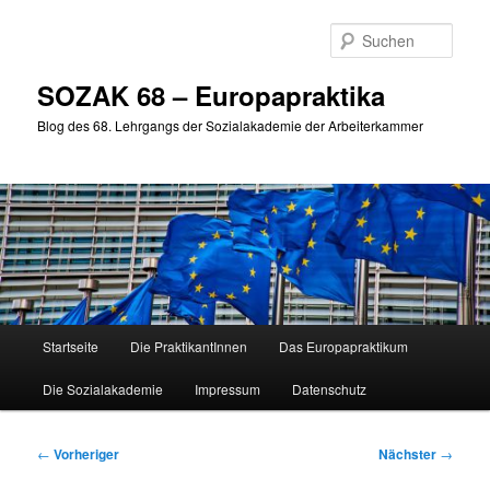
Zum
primären
Such
Inhalt
springen
SOZAK 68 – Europapraktika
Blog des 68. Lehrgangs der Sozialakademie der Arbeiterkammer
Hauptmenü
Startseite
Die PraktikantInnen
Das Europapraktikum
Die Sozialakademie
Impressum
Datenschutz
Beitragsnavigation
←
Vorheriger
Nächster
→