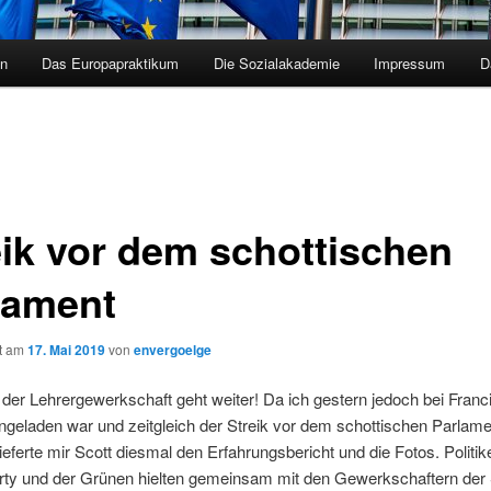
en
Das Europapraktikum
Die Sozialakademie
Impressum
D
eik vor dem schottischen
lament
ht am
17. Mai 2019
von
envergoelge
 der Lehrergewerkschaft geht weiter! Da ich gestern jedoch bei Franci
geladen war und zeitgleich der Streik vor dem schottischen Parlame
 lieferte mir Scott diesmal den Erfahrungsbericht und die Fotos. Politik
rty und der Grünen hielten gemeinsam mit den Gewerkschaftern de