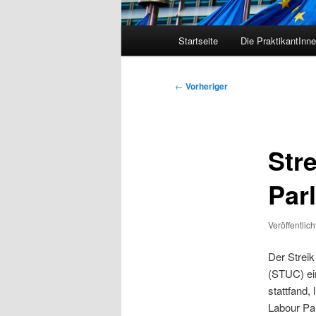
Hauptmenü
Startseite
Die PraktikantInn
Beitragsnavigation
←
Vorheriger
Str
Par
Veröffentlic
Der Streik
(STUC) ein
stattfand,
Labour Pa