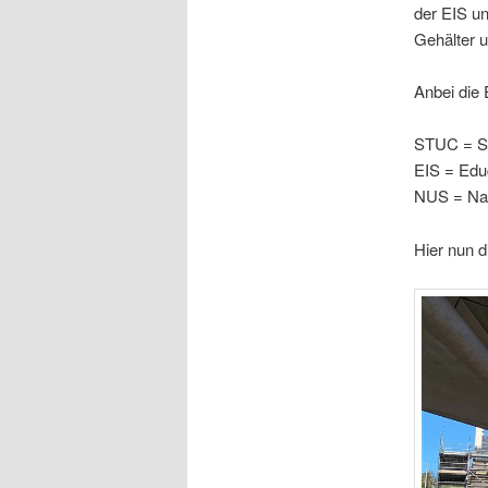
der EIS u
Gehälter 
Anbei die
STUC = Sc
EIS = Educ
NUS = Nat
Hier nun d