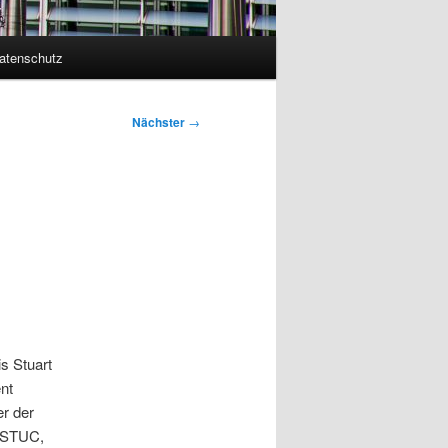
atenschutz
Nächster
→
s Stuart
nt
er der
r STUC,