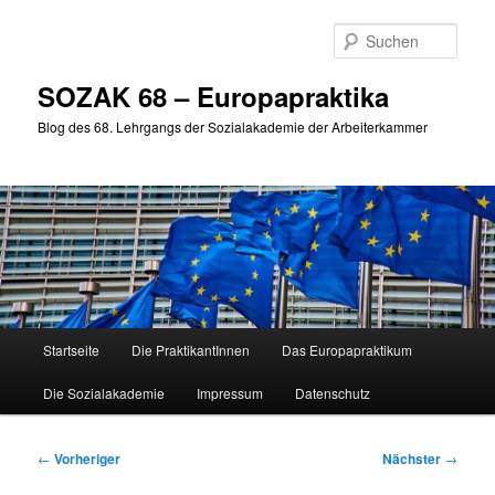
Zum
primären
Such
Inhalt
springen
SOZAK 68 – Europapraktika
Blog des 68. Lehrgangs der Sozialakademie der Arbeiterkammer
Hauptmenü
Startseite
Die PraktikantInnen
Das Europapraktikum
Die Sozialakademie
Impressum
Datenschutz
Beitragsnavigation
←
Vorheriger
Nächster
→