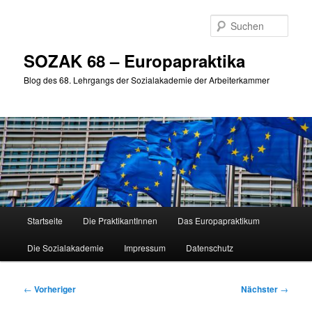
Zum
primären
Such
Inhalt
springen
SOZAK 68 – Europapraktika
Blog des 68. Lehrgangs der Sozialakademie der Arbeiterkammer
Hauptmenü
Startseite
Die PraktikantInnen
Das Europapraktikum
Die Sozialakademie
Impressum
Datenschutz
Beitragsnavigation
←
Vorheriger
Nächster
→