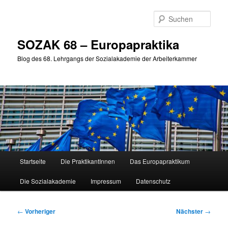
Zum
primären
Such
Inhalt
springen
SOZAK 68 – Europapraktika
Blog des 68. Lehrgangs der Sozialakademie der Arbeiterkammer
Hauptmenü
Startseite
Die PraktikantInnen
Das Europapraktikum
Die Sozialakademie
Impressum
Datenschutz
Beitragsnavigation
←
Vorheriger
Nächster
→