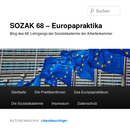
Zum
Zum
primären
sekundären
Such
Inhalt
Inhalt
springen
springen
SOZAK 68 – Europapraktika
Blog des 68. Lehrgangs der Sozialakademie der Arbeiterkammer
Hauptmenü
Startseite
Die PraktikantInnen
Das Europapraktikum
Die Sozialakademie
Impressum
Datenschutz
rolandwurzinger
AUTORENARCHIV: