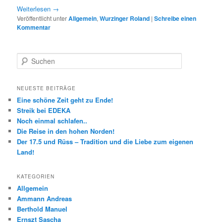
Weiterlesen
→
Veröffentlicht unter
Allgemein
,
Wurzinger Roland
|
Schreibe einen
Kommentar
S
u
c
h
NEUESTE BEITRÄGE
e
Eine schöne Zeit geht zu Ende!
n
Streik bei EDEKA
Noch einmal schlafen..
Die Reise in den hohen Norden!
Der 17.5 und Rüss – Tradition und die Liebe zum eigenen
Land!
KATEGORIEN
Allgemein
Ammann Andreas
Berthold Manuel
Ernszt Sascha