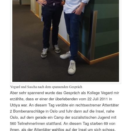
Vegard und Sascha nach dem spannenden Gespräch
Aber sehr spannend wurde das Gespräch als Kollege Vegard mir
erzählte, dass er einer der überlebenden vom 22 Juli 2011 in
Utöya war. An diesem Tag verübte ein rechtsextremer Attentäter
2 Bombenanschläge in Oslo und fuhr dann auf die Insel, nahe
Oslo, auf dem gerade ein Camp der sozialistischen Jugend mit
560 TeilnehmerInnen stattfand. An diesem Tag starben 69 von
ihnen, als der Attentäter wahllos auf der Insel um sich schoss.