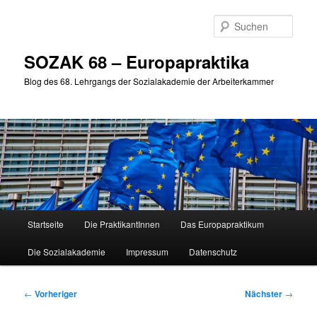
Zum
primären
Such
Inhalt
springen
SOZAK 68 – Europapraktika
Blog des 68. Lehrgangs der Sozialakademie der Arbeiterkammer
Hauptmenü
Startseite
Die PraktikantInnen
Das Europapraktikum
Die Sozialakademie
Impressum
Datenschutz
Beitragsnavigation
←
Vorheriger
Nächster
→