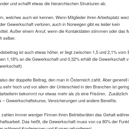
ander und schafft etwas die hierarchischen Strukturen ab.
m, welches auch wir kennen. Wenn Mitglieder ihren Arbeitsplatz wec
der Gewerkschaft verloren, auch in Norwegen gibt es leider kein
mittel. Außer einem Anruf, wenn die Kontaktdaten stimmen oder das M
h selber.
edsbeitrag ist auch etwas höher, er liegt zwischen 1,5 und 2,1% vom B
en 1,18% an die Gewerkschaft und 0,32% erhält die Gewerkschaft vo
ewerkschaft)
lso der doppelte Beitrag, den man in Österreich zahlt. Aber generell 
 sehr hoch und vor allem der Unterschied in den Branchen ist gering
larbeiterin bekommt nur etwas mehr als zb eine Frisören. Zusätzlich 
ns – Gewerkschaftskurse, Versicherungen und andere Benefits.
zahlen immer weniger Firmen ihren Betriebsräten das Gehalt währen
aftsarbeit. Das heißt, die Gewerkschaft muss von ca 80% der Funkt
ter während Konferenzen und Kursen refundieren!