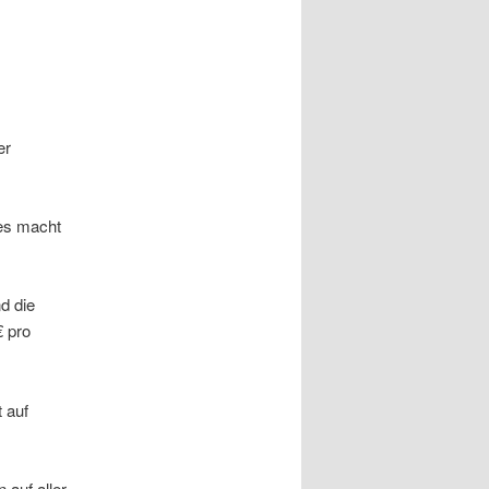
er
ies macht
d die
€ pro
 auf
 auf aller