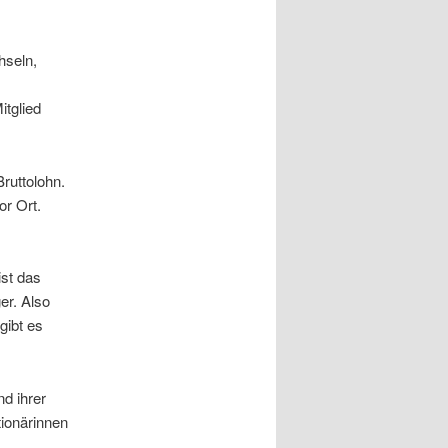
hseln,
itglied
ruttolohn.
r Ort.
ist das
er. Also
gibt es
d ihrer
ionärinnen