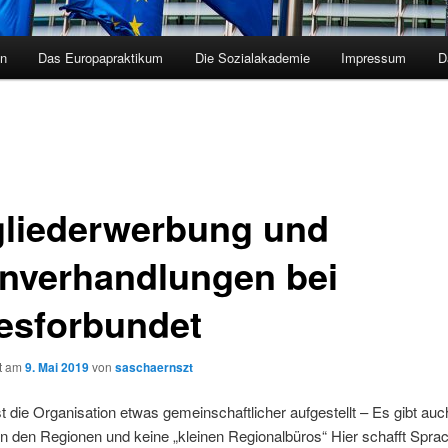
en
Das Europapraktikum
Die Sozialakademie
Impressum
D
gliederwerbung und
nverhandlungen bei
lesforbundet
ht am
9. Mai 2019
von
saschaernszt
st die Organisation etwas gemeinschaftlicher aufgestellt – Es gibt auc
in den Regionen und keine „kleinen Regionalbüros“ Hier schafft Spra