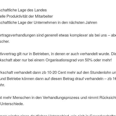
schaftliche Lage des Landes
elle Produktivität der Mitarbeiter
schaftliche Lage der Unternehmen in den nächsten Jahren
ertragsverhandlungen sind generell etwas komplexer als bei uns – ab
scher.
tivvertrag gilt nur in Betrieben, in denen er auch verhandelt wurde. D
kschaft aber nur bei einem Organisationsgrad von 50% oder mehr!
kschaft verhandelt dann zb 10-20 Cent mehr auf den Stundenlohn un
nd Betriebe können dann auf diesen Betrag drauf verhandeln – zb 1
hr.
nt mehr Menschen in den Verhandlungsprozess und nimmt Rücksicht
 Unterschiede.
 man wieder einen deutlichen Unterschied, wie sich in Gewerkschaften