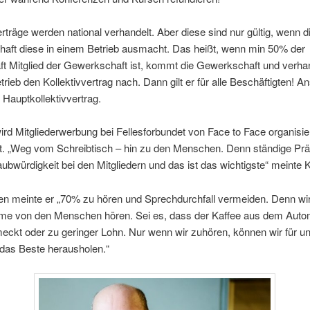
erträge werden national verhandelt. Aber diese sind nur gültig, wenn d
aft diese in einem Betrieb ausmacht. Das heißt, wenn min 50% der
t Mitglied der Gewerkschaft ist, kommt die Gewerkschaft und verhan
rieb den Kollektivvertrag nach. Dann gilt er für alle Beschäftigten! A
r Hauptkollektivvertrag.
ird Mitgliederwerbung bei Fellesforbundet von Face to Face organisie
ert. „Weg vom Schreibtisch – hin zu den Menschen. Denn ständige Pr
aubwürdigkeit bei den Mitgliedern und das ist das wichtigste“ meinte Kj
en meinte er „70% zu hören und Sprechdurchfall vermeiden. Denn wir
eme von den Menschen hören. Sei es, dass der Kaffee aus dem Aut
eckt oder zu geringer Lohn. Nur wenn wir zuhören, können wir für u
 das Beste herausholen.“