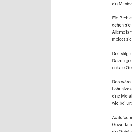
ein Mitein
Ein Proble
gehen sie 
Allerheils
meldet sic
Der Mitgli
Davon geh
(lokale G
Das wäre a
Lohnniveau
eine Metal
wie bei u
Außerdem 
Gewerksch
die Gehäl