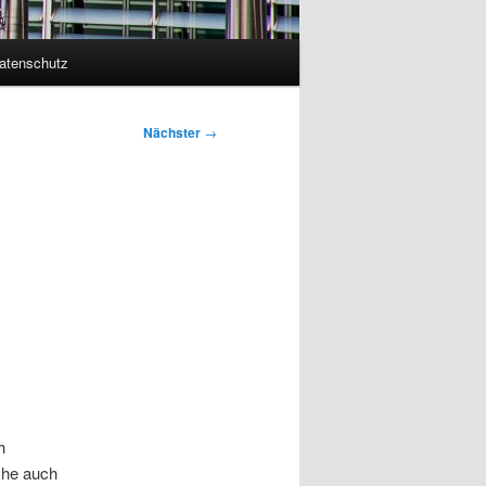
atenschutz
Nächster
→
h
che auch