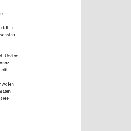
ie
delt in
nsonsten
rt! Und es
äsenz
etil.
 wollen
omaten
nsere