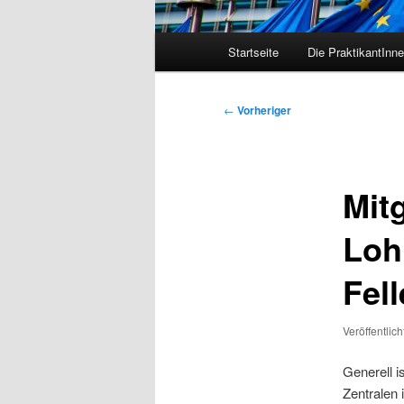
Hauptmenü
Startseite
Die PraktikantInn
Beitragsnavigation
←
Vorheriger
Mit
Loh
Fel
Veröffentlic
Generell i
Zentralen 