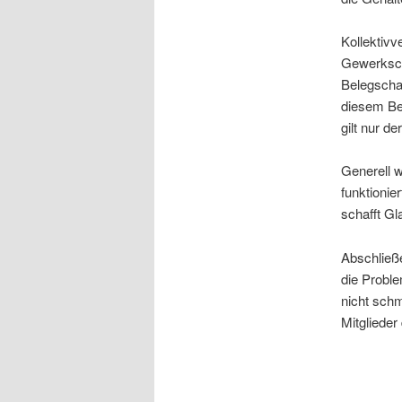
Kollektivv
Gewerksch
Belegschaf
diesem Bet
gilt nur de
Generell w
funktioni
schafft Gl
Abschließ
die Probl
nicht schm
Mitglieder