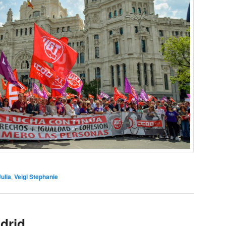
Julia
,
Veigl Stephanie
drid