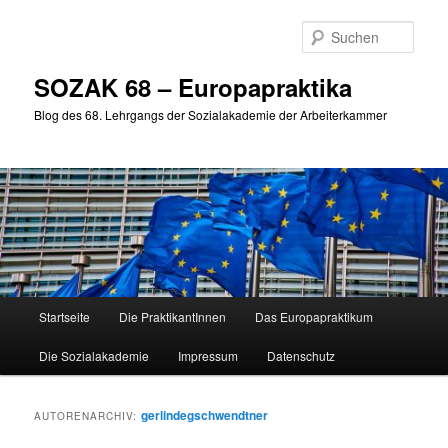
Zum
Zum
primären
sekundären
Such
Inhalt
Inhalt
springen
springen
SOZAK 68 – Europapraktika
Blog des 68. Lehrgangs der Sozialakademie der Arbeiterkammer
Hauptmenü
Startseite
Die PraktikantInnen
Das Europapraktikum
Die Sozialakademie
Impressum
Datenschutz
gerlindegschwendtner
AUTORENARCHIV: