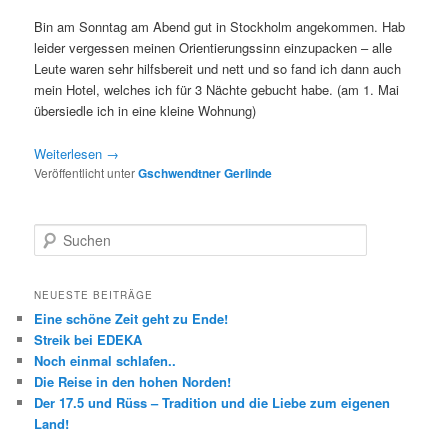
Bin am Sonntag am Abend gut in Stockholm angekommen. Hab
leider vergessen meinen Orientierungssinn einzupacken – alle
Leute waren sehr hilfsbereit und nett und so fand ich dann auch
mein Hotel, welches ich für 3 Nächte gebucht habe. (am 1. Mai
übersiedle ich in eine kleine Wohnung)
Weiterlesen
→
Veröffentlicht unter
Gschwendtner Gerlinde
S
u
c
h
NEUESTE BEITRÄGE
e
Eine schöne Zeit geht zu Ende!
n
Streik bei EDEKA
Noch einmal schlafen..
Die Reise in den hohen Norden!
Der 17.5 und Rüss – Tradition und die Liebe zum eigenen
Land!